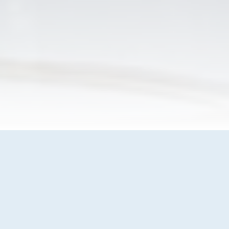
Odtruwanie
poalkoholowe